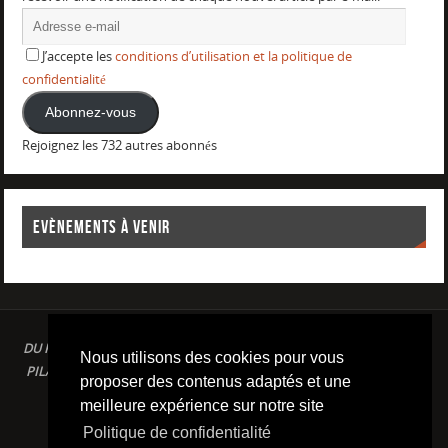
J’accepte les
conditions d’utilisation et la politique de
confidentialité
Abonnez-vous
Rejoignez les 732 autres abonnés
EVÈNEMENTS À VENIR
DU PLAISIR DANS LE SPORT LOISIR A LA COMPETITION : AQUAGYM /
Nous utilisons des cookies pour vous
PILATES / STRETCHING / COURSE A PIED / NATATION / TRIATHLON /
proposer des contenus adaptés et une
TRAILS / YOGA/ RENFORCEMENT MUSCULAIRE
meilleure expérience sur notre site
Conditions d'utilisation & Politique de confidentialité
Politique de confidentialité