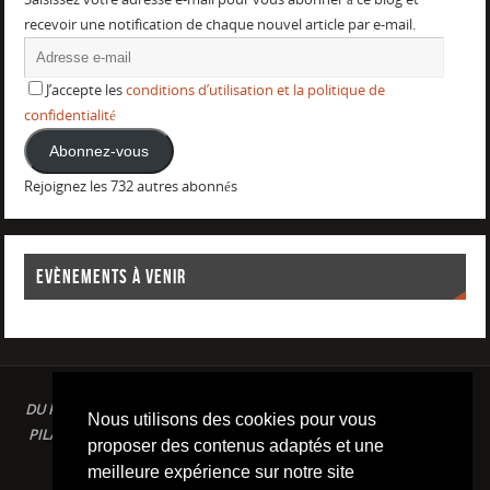
recevoir une notification de chaque nouvel article par e-mail.
J’accepte les
conditions d’utilisation et la politique de
confidentialité
Abonnez-vous
Rejoignez les 732 autres abonnés
EVÈNEMENTS À VENIR
DU PLAISIR DANS LE SPORT LOISIR A LA COMPETITION : AQUAGYM /
Nous utilisons des cookies pour vous
PILATES / STRETCHING / COURSE A PIED / NATATION / TRIATHLON /
proposer des contenus adaptés et une
TRAILS / YOGA/ RENFORCEMENT MUSCULAIRE
meilleure expérience sur notre site
Conditions d'utilisation & Politique de confidentialité