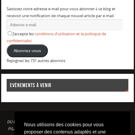
Saisissez votre adresse e-mail pour vous abonner à ce blog et
recevoir une notification de chaque nouvel article par e-mail.
J’accepte les
conditions d’utilisation et la politique de
confidentialité
Abonnez-vous
Rejoignez les 731 autres abonnés
EVÈNEMENTS À VENIR
DU PLAISIR DANS LE SPORT LOISIR A LA COMPETITION : AQUAGYM /
Nous utilisons des cookies pour vous
PILATES / STRETCHING / COURSE A PIED / NATATION / TRIATHLON /
proposer des contenus adaptés et une