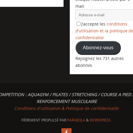
mail.
J’accepte les
conditions
d’utilisation et la politique d
confidentialité
Abonnez-vous
Rejoignez les 731 autres
abonnés
OMPETITION : AQUAGYM / PILATES / STRETCHING / COURSE A PIED 
RENFORCEMENT MUSCULAIRE
Conditions d'utilisation & Politique de confidentialité
FIÈREMENT PROPULSÉ PAR
PARABOLA
&
WORDPRESS.