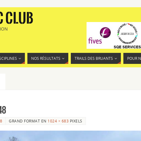
C CLUB
TION
SCIPLINES
NOS RÉSULTATS
TRAILS DES BRUANTS
POUR 
48
8
GRAND FORMAT EN
1024 × 683
PIXELS