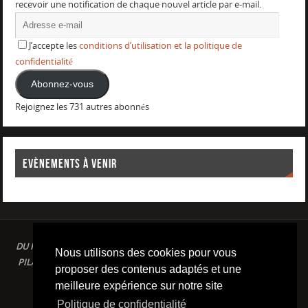
recevoir une notification de chaque nouvel article par e-mail.
J’accepte les
conditions d’utilisation et la politique de
confidentialité
Abonnez-vous
Rejoignez les 731 autres abonnés
EVÈNEMENTS À VENIR
DU PLAISIR DANS LE SPORT LOISIR A LA COMPETITION : AQUAGYM /
Nous utilisons des cookies pour vous
PILATES / STRETCHING / COURSE A PIED / NATATION / TRIATHLON /
proposer des contenus adaptés et une
TRAILS / YOGA/ RENFORCEMENT MUSCULAIRE
meilleure expérience sur notre site
Conditions d'utilisation & Politique de confidentialité
Politique de confidentialité