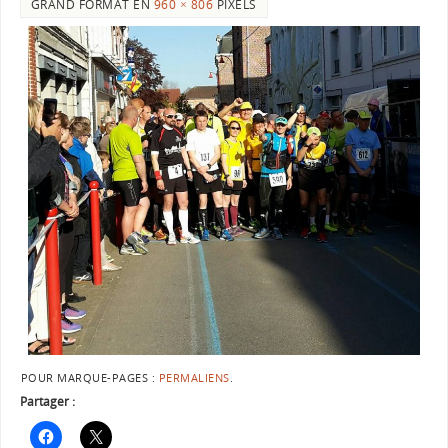
GRAND FORMAT EN
960 × 806
PIXELS
POUR MARQUE-PAGES :
PERMALIENS
.
Partager :