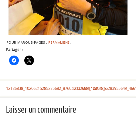
POUR MARQUE-PAGES :
PERMALIENS
.
Partager :
12186838_10206215285275682_8760533026881478178_o
12188009_10206215283955649_466
Laisser un commentaire