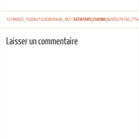
12186825_10206215283835646_3611342472470214188_o
12187691_10206215305276182_774
Laisser un commentaire