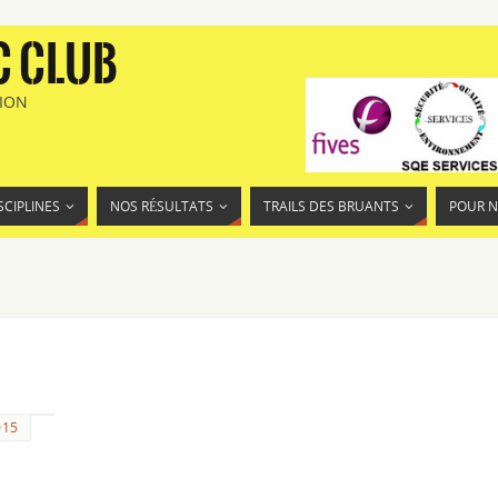
C CLUB
TION
SCIPLINES
NOS RÉSULTATS
TRAILS DES BRUANTS
POUR 
015