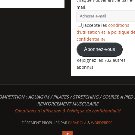
chaque nouvel article par e-
mail.
J’accepte les
conditions
d’utilisation et la politique d
confidentialité
Abonnez-vous
Rejoignez les 732 autres
abonnés
OMPETITION : AQUAGYM / PILATES / STRETCHING / COURSE A PIED 
RENFORCEMENT MUSCULAIRE
Conditions d'utilisation & Politique de confidentialité
FIÈREMENT PROPULSÉ PAR
PARABOLA
&
WORDPRESS.