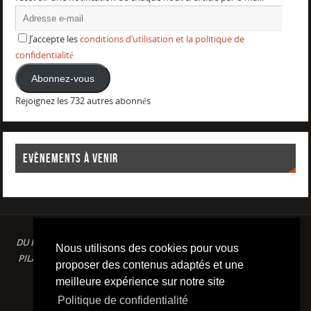
J’accepte les
conditions d’utilisation et la politique de
confidentialité
Abonnez-vous
Rejoignez les 732 autres abonnés
EVÈNEMENTS À VENIR
DU PLAISIR DANS LE SPORT LOISIR A LA COMPETITION : AQUAGYM /
Nous utilisons des cookies pour vous
PILATES / STRETCHING / COURSE A PIED / NATATION / TRIATHLON /
proposer des contenus adaptés et une
TRAILS / YOGA/ RENFORCEMENT MUSCULAIRE
meilleure expérience sur notre site
Conditions d'utilisation & Politique de confidentialité
Politique de confidentialité