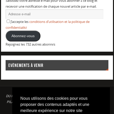
Saisissez votre adresse e-mail pour vous abonner à ce blog et
recevoir une notification de chaque nouvel article par e-mail.
J’accepte les
conditions d’utilisation et la politique de
confidentialité
Abonnez-vous
Rejoignez les 732 autres abonnés
EVÈNEMENTS À VENIR
DU PLAISIR DANS LE SPORT LOISIR A LA COMPETITION : AQUAGYM /
Nous utilisons des cookies pour vous
PILATES / STRETCHING / COURSE A PIED / NATATION / TRIATHLON /
proposer des contenus adaptés et une
TRAILS / YOGA/ RENFORCEMENT MUSCULAIRE
meilleure expérience sur notre site
Conditions d'utilisation & Politique de confidentialité