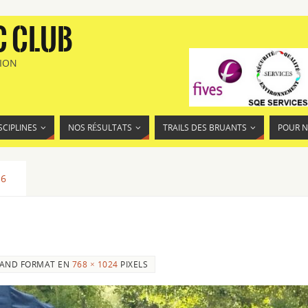
C CLUB
TION
SCIPLINES
NOS RÉSULTATS
TRAILS DES BRUANTS
POUR 
26
AND FORMAT EN
768 × 1024
PIXELS