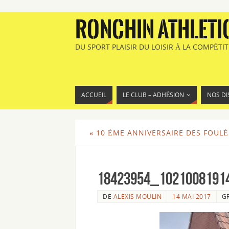
RONCHIN ATHLETI
DU SPORT PLAISIR DU LOISIR À LA COMPÉTI
ACCUEIL
LE CLUB – ADHÉSION
NOS DI
«
10 ÈME ANNIVERSAIRE DES FOULÉE
18423954_1021008191
DE
ALEXIS MOULIN
14 MAI 2017
G