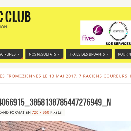
C CLUB
TION
SCIPLINES
NOS RÉSULTATS
TRAILS DES BRUANTS
POUR 
S FROMÉZIENNES LE 13 MAI 2017, 7 RACIENS COUREURS,
4066915_3858138785447276949_n
RAND FORMAT EN
720 × 960
PIXELS