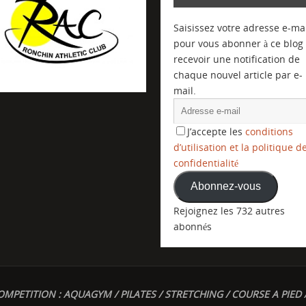
Saisissez votre adresse e-mai
pour vous abonner à ce blog 
recevoir une notification de
chaque nouvel article par e-
mail.
J’accepte les
conditions
d’utilisation et la politique d
confidentialité
Abonnez-vous
Rejoignez les 732 autres
abonnés
OMPETITION : AQUAGYM / PILATES / STRETCHING / COURSE A PIED 