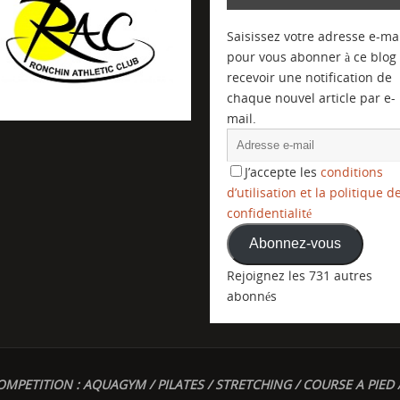
Saisissez votre adresse e-mai
pour vous abonner à ce blog 
recevoir une notification de
chaque nouvel article par e-
mail.
J’accepte les
conditions
d’utilisation et la politique d
confidentialité
Abonnez-vous
Rejoignez les 731 autres
abonnés
OMPETITION : AQUAGYM / PILATES / STRETCHING / COURSE A PIED 