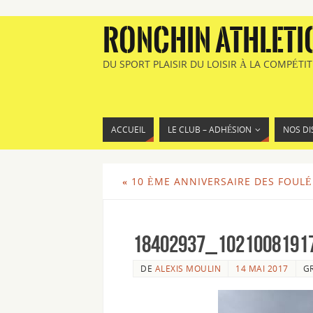
RONCHIN ATHLETI
DU SPORT PLAISIR DU LOISIR À LA COMPÉTI
ACCUEIL
LE CLUB – ADHÉSION
NOS DI
«
10 ÈME ANNIVERSAIRE DES FOULÉE
18402937_1021008191
DE
ALEXIS MOULIN
14 MAI 2017
G