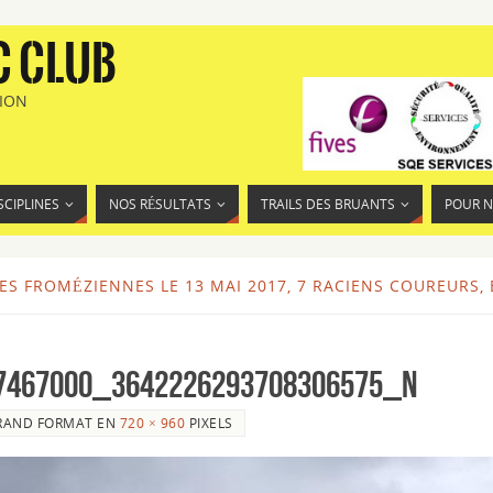
C CLUB
TION
SCIPLINES
NOS RÉSULTATS
TRAILS DES BRUANTS
POUR 
S FROMÉZIENNES LE 13 MAI 2017, 7 RACIENS COUREURS,
7467000_3642226293708306575_n
RAND FORMAT EN
720 × 960
PIXELS