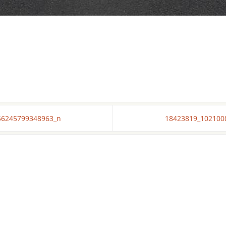
56245799348963_n
18423819_102100