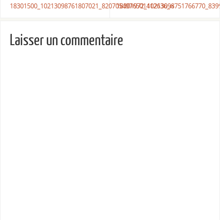
18301500_10213098761807021_8207054976501412636_n
18301972_10213098751766770_839
Laisser un commentaire