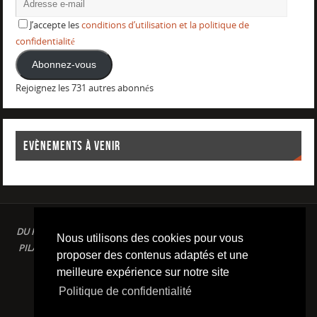
J’accepte les
conditions d’utilisation et la politique de
confidentialité
Abonnez-vous
Rejoignez les 731 autres abonnés
EVÈNEMENTS À VENIR
DU PLAISIR DANS LE SPORT LOISIR A LA COMPETITION : AQUAGYM /
Nous utilisons des cookies pour vous
PILATES / STRETCHING / COURSE A PIED / NATATION / TRIATHLON /
proposer des contenus adaptés et une
TRAILS / YOGA/ RENFORCEMENT MUSCULAIRE
meilleure expérience sur notre site
Conditions d'utilisation & Politique de confidentialité
Politique de confidentialité
FIÈREMENT PROPULSÉ PAR
PARABOLA
&
WORDPRESS.