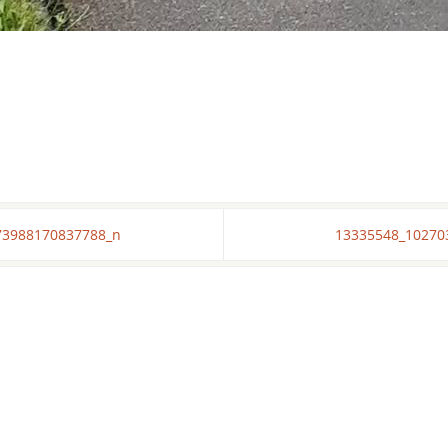
73988170837788_n
13335548_10270