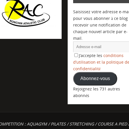
Saisissez votre adresse e-mai
pour vous abonner à ce blog 
recevoir une notification de
chaque nouvel article par e-
mail.
J’accepte les
conditions
d’utilisation et la politique d
confidentialité
Abonnez-vous
Rejoignez les 731 autres
abonnés
OMPETITION : AQUAGYM / PILATES / STRETCHING / COURSE A PIED 