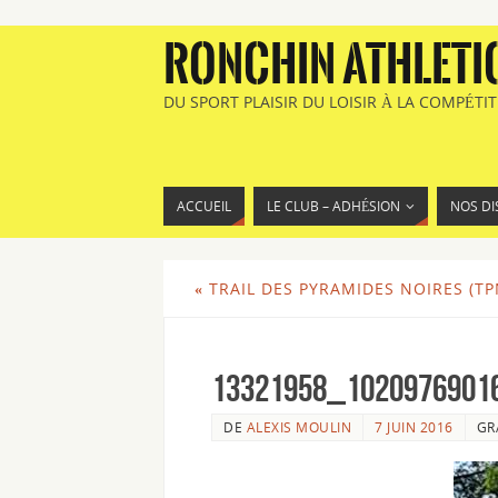
RONCHIN ATHLETI
DU SPORT PLAISIR DU LOISIR À LA COMPÉTI
ACCUEIL
LE CLUB – ADHÉSION
NOS DI
«
TRAIL DES PYRAMIDES NOIRES (TPN)
13321958_1020976901
DE
ALEXIS MOULIN
7 JUIN 2016
GR