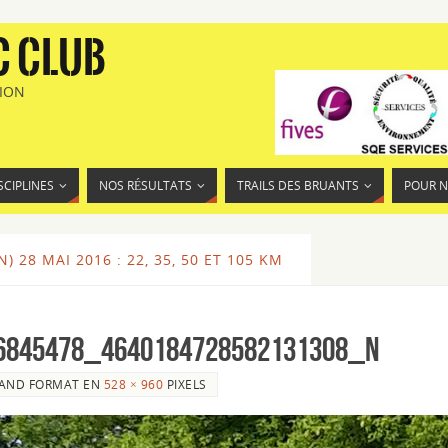
C CLUB
TION
SCIPLINES
NOS RÉSULTATS
TRAILS DES BRUANTS
POUR 
 28 MAI 2016 : 22, 35, 50 ET 105 KM
6845478_4640184728582131308_n
AND FORMAT EN
528 × 960
PIXELS