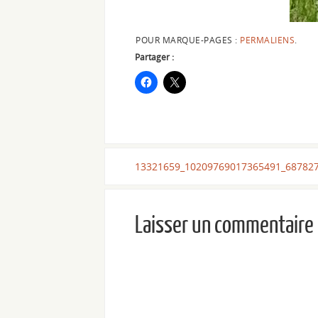
POUR MARQUE-PAGES :
PERMALIENS
.
Partager :
13321659_10209769017365491_68782
Laisser un commentaire