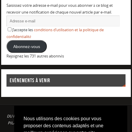
Saisissez votre adresse e-mail pour vous abonner à ce blog et
recevoir une notification de chaque nouvel article par e-mail.
J’accepte les
conditions d’utilisation et la politique de
confidentialité
Abonnez-vous
Rejoignez les 731 autres abonnés
EVÈNEMENTS À VENIR
DU PLAISIR DANS LE SPORT LOISIR A LA COMPETITION : AQUAGYM /
Nous utilisons des cookies pour vous
PILATES / STRETCHING / COURSE A PIED / NATATION / TRIATHLON /
proposer des contenus adaptés et une
TRAILS / YOGA/ RENFORCEMENT MUSCULAIRE