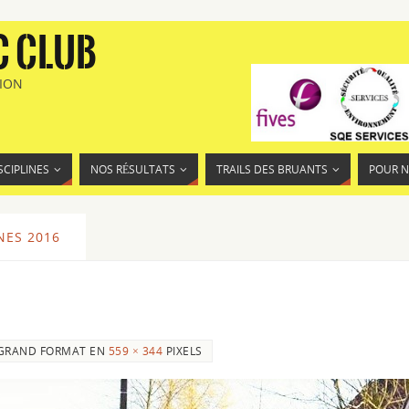
C CLUB
TION
SCIPLINES
NOS RÉSULTATS
TRAILS DES BRUANTS
POUR 
NES 2016
GRAND FORMAT EN
559 × 344
PIXELS