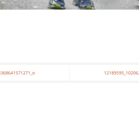
8368641571271_o
12189595_10206