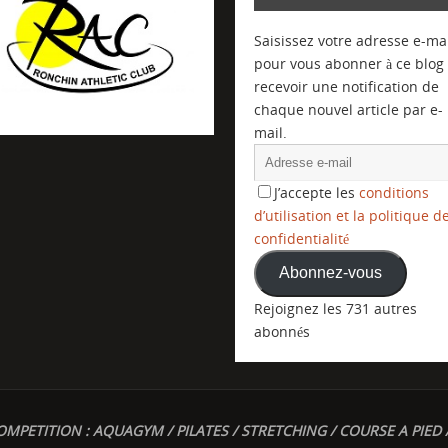
Saisissez votre adresse e-mai
pour vous abonner à ce blog 
recevoir une notification de
chaque nouvel article par e-
mail.
J’accepte les
conditions
d’utilisation et la politique d
confidentialité
Abonnez-vous
Rejoignez les 731 autres
abonnés
OMPETITION : AQUAGYM / PILATES / STRETCHING / COURSE A PIED 