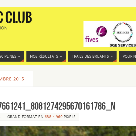
C CLUB
TION
SCIPLINES
NOS RÉSULTATS
TRAILS DES BRUANTS
POUR 
MBRE 2015
7661241_8081274295670161786_n
5
GRAND FORMAT EN
688 × 960
PIXELS