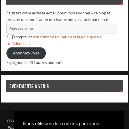
Saisissez votre adresse e-mail pour vous abonner à ce blog et
recevoir une notification de chaque nouvel article par e-mail.
J’accepte les
conditions d’utilisation et la politique de
confidentialité
Abonnez-vous
Rejoignez les 731 autres abonnés
EVÈNEMENTS À VENIR
DU PLAISIR DANS LE SPORT LOISIR A LA COMPETITION : AQUAGYM /
Nous utilisons des cookies pour vous
PILATES / STRETCHING / COURSE A PIED / NATATION / TRIATHLON /