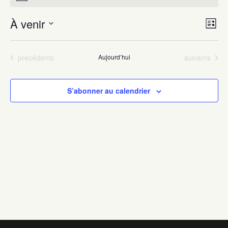
À venir
Navigat
Navig
Liste
par
de
Sélectionnez
consult
vues
une
Évènements
Évènements
précédents
Aujourd’hui
suivants
Évèn
date.
S’abonner au calendrier