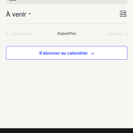
À venir
Navigat
Navig
Liste
par
de
Sélectionnez
consult
vues
une
Évènements
Évènements
précédents
Aujourd’hui
suivants
Évèn
date.
S’abonner au calendrier